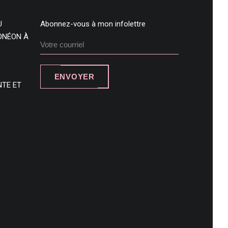
U
Abonnez-vous à mon infolettre
DONÉON À
ENVOYER
NTE ET