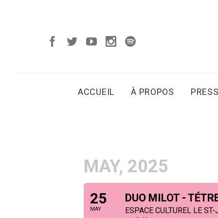
ACCUEIL
À PROPOS
PRES
MAY, 2025
25
DUO MILOT - TÉTR
MAY
ESPACE CULTUREL LE ST-