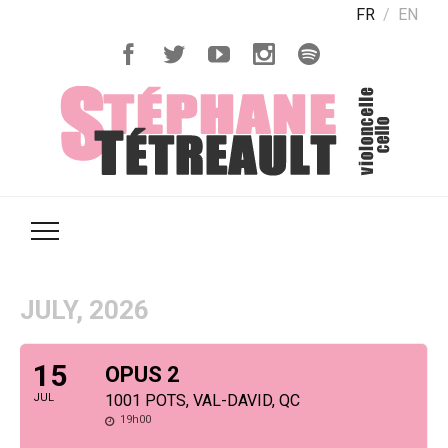
FR
EN
JULY, 2026
15
OPUS 2
JUL
1001 POTS, VAL-DAVID, QC
19h00