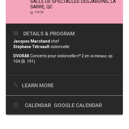
SALLE DE SPECTACLES DESJARDINS, LA
SARRE, QC
19h30
DETAILS & PROGRAM
Jacques Marchand
chef
Stéphane Tétreault
violoncelle
o
DVOŘÁK
Concerto pour violoncelle n
2 en
si mineur
, op.
104 (B. 191)
LEARN MORE
CALENDAR
GOOGLE CALENDAR