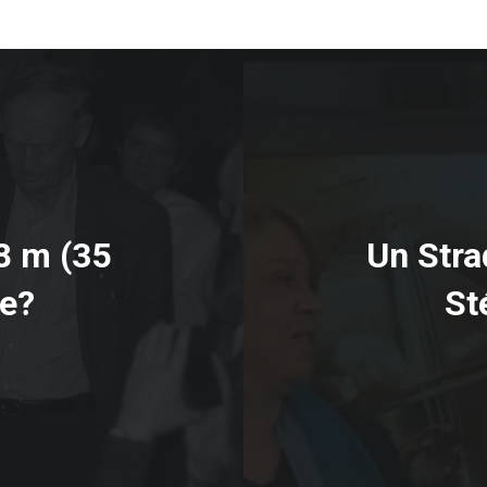
8 m (35
Un Stra
de?
St