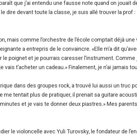
 paraît que j’ai entendu une fausse note quand on jouait 
 le dire devant toute la classe, je suis allé trouver la prof 
on, mais comme l’orchestre de l’école comptait déjà une v
ignante a entrepris de le convaincre. «Elle m’a dit qu’avec
r le poignet et je pourrais caresser l’instrument. Comme 
 je vais t’acheter un cadeau.» Finalement, je n’ai jamais to
trique dans des groupes rock, a trouvé lui aussi un truc p
me tentait plus de pratiquer, il prenait sa guitare acoust
5 minutes et je vais te donner deux piastres.» Mes parent
er le violoncelle avec Yuli Turovsky, le fondateur de l’e