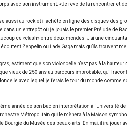
rps avec son instrument. «Je rêve de la rencontrer et de 
e aussi au rock et il achète en ligne des disques des gr
ue dans un entrepôt où je jouais le premier Prélude de Ba
aucoup ce «clash» entre deux mondes. J’ai une cinquanta
s écoutent Zeppelin ou Lady Gaga mais qu’ils trouvent mes
ngras, estiment que son violoncelle n’est pas à la hauteu
nique vieux de 250 ans au parcours improbable, qu’il racon
oloncelle avec lequel je ferais le tour du monde comme so
ème année de son bac en interprétation à l’Université de 
l’Orchestre Métropolitain qui le mènera à la Maison sympho
e Bourgie du Musée des beaux-arts. En mai, il ira jouer 