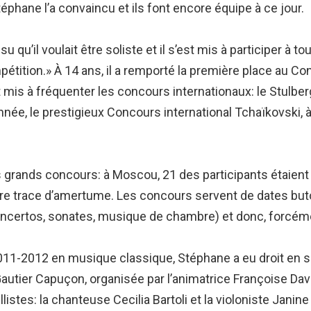
éphane l’a convaincu et ils font encore équipe à ce jour.
u qu’il voulait être soliste et il s’est mis à participer à 
ompétition.» À 14 ans, il a remporté la première place au 
st mis à fréquenter les concours internationaux: le Stulb
année, le prestigieux Concours international Tchaïkovski, 
es grands concours: à Moscou, 21 des participants étaient
dre trace d’amertume. Les concours servent de dates butoi
oncertos, sonates, musique de chambre) et donc, forcéme
2011-2012 en musique classique, Stéphane a eu droit en 
Gautier Capuçon, organisée par l’animatrice Françoise Davo
listes: la chanteuse Cecilia Bartoli et la violoniste Jani