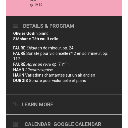
19:30
DETAILS & PROGRAM
Olivier Godin
piano
Stéphane Tétreault
cello
FAURÉ
Élégie
en do mineur, op. 24
o
FAURÉ
Sonate pour violoncelle n
2 en sol mineur, op.
117
o
FAURÉ
Après un rêve
, op. 7, n
1
HAHN
L’heure exquise
HAHN
Variations chantantes sur un air ancien
DUBOIS
Sonate pour violoncelle et piano
LEARN MORE
CALENDAR
GOOGLE CALENDAR