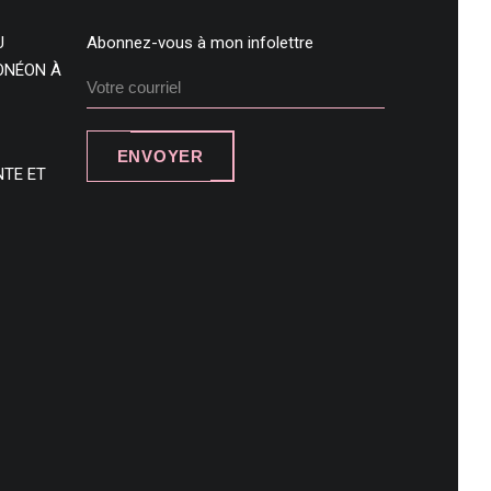
U
Abonnez-vous à mon infolettre
DONÉON À
ENVOYER
NTE ET