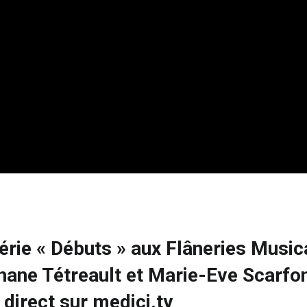
érie « Débuts » aux Flâneries Music
hane Tétreault et Marie-Eve Scarfo
 direct sur medici.tv