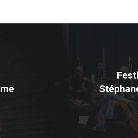
Fest
âme
Stéphane