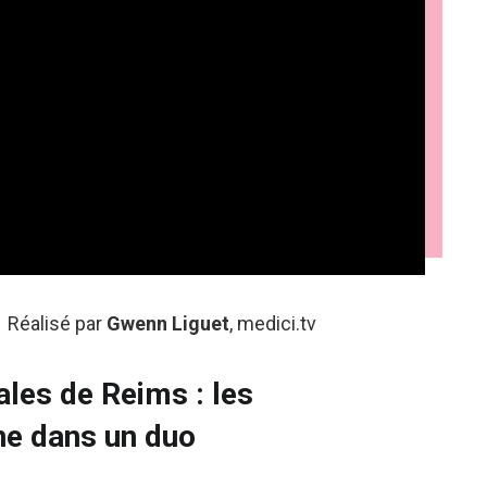
Réalisé par
Gwenn Liguet
, medici.tv
ales de Reims : les
ne dans un duo