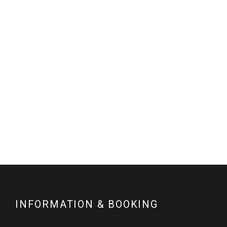
META
LOG IN
ENTRIES FEED
COMMENTS FEED
WORDPRESS.ORG
INFORMATION & BOOKING